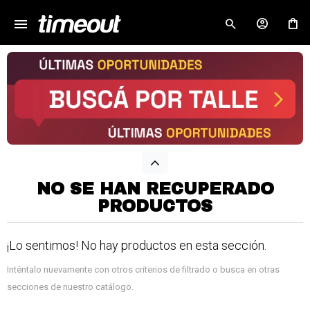
menu
close
NO SE HAN RECUPERADO
PRODUCTOS
¡Lo sentimos! No hay productos en esta sección.
Inténtalo nuevamente con otros criterios de filtrado o busca en otras
secciones de nuestro catálogo.
¡Sumate a la forma más ágil de
comprar!