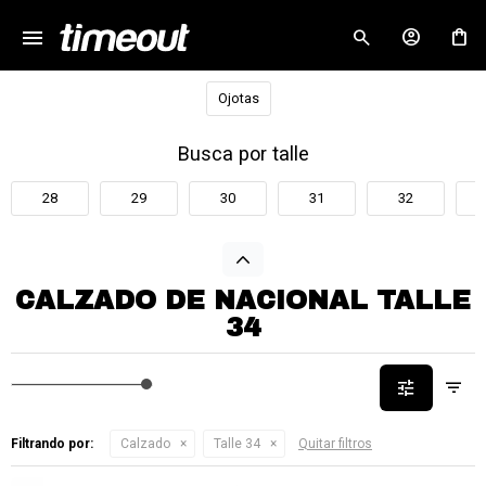
menu
close
Ojotas
Busca por talle
28
29
30
31
32
CALZADO DE NACIONAL TALLE
34
Filtrando por:
Calzado
Talle 34
Quitar filtros