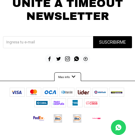
UNITE A TIMEOUT
NEWSLETTER
¡Suscribite y recibí todas nuestras novedades!
SUSCRIBIRME





expand_more
Mas info