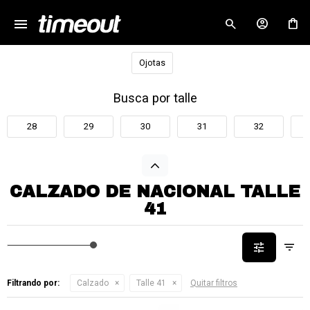
menu
close
Ojotas
Busca por talle
28
29
30
31
32
CALZADO DE NACIONAL TALLE
41
Filtrando por:
Calzado
Talle 41
Quitar filtros