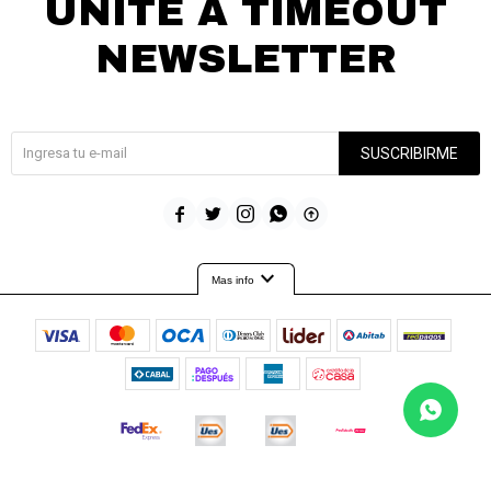
UNITE A TIMEOUT
NEWSLETTER
¡Suscribite y recibí todas nuestras novedades!
SUSCRIBIRME





expand_more
Mas info