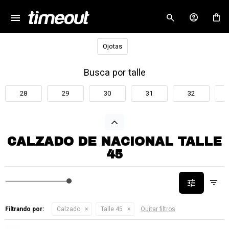
menu
close
Ojotas
Busca por talle
28
29
30
31
32
CALZADO DE NACIONAL TALLE
45
Filtrando por:
Calzado
Talle 45
Quitar filtros