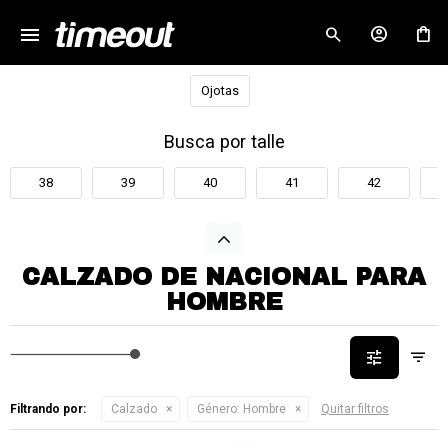
menu
close
Ojotas
Busca por talle
38
39
40
41
42
CALZADO DE NACIONAL PARA
HOMBRE
Filtrando por:
Calzado
Género:
Hombre
Quitar filtros