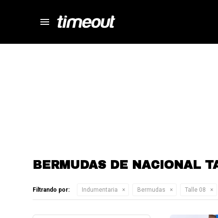
menu
store
close
local_shipping
autorenew
percent
BERMUDAS DE NACIONAL T
Filtrando por:
Indumentaria
Bermudas
Talle 08