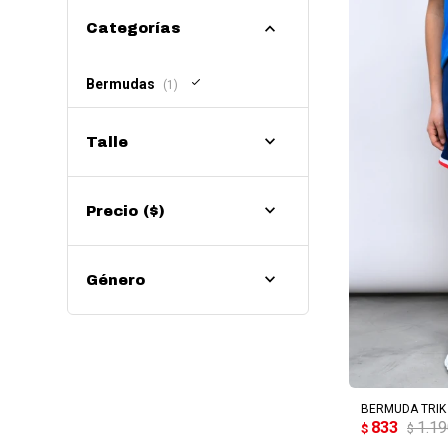
Categorías
Bermudas
(1)
Talle
Precio
($)
Género
AG
BERMUDA TRIK 
833
1.1
$
$