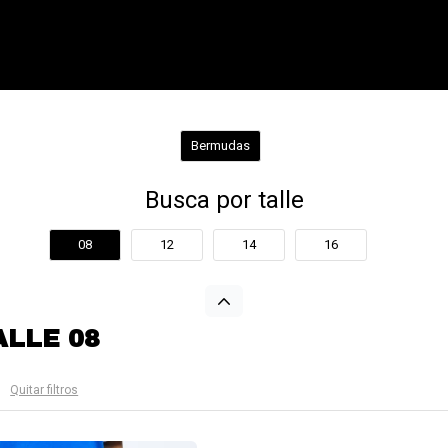
Bermudas
Busca por talle
08
12
14
16
ALLE 08
Quitar filtros