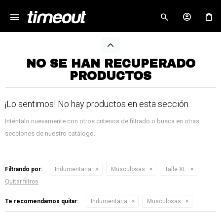
menu
close
NO SE HAN RECUPERADO
PRODUCTOS
¡Lo sentimos! No hay productos en esta sección.
Inténtalo nuevamente con otros criterios de filtrado o busca en otras
secciones de nuestro catálogo.
Filtrando por:
Indumentaria
Musculosas
Talle XL
Quitar filtros
¡Sumate a la forma más ágil de
comprar!
Te recomendamos quitar:
Indumentaria
Musculosas
Comprá en 3 cuotas sin recargo o hasta en
12 cuotas * ¡Solo con tu cédula!
* sujeto aprobación crediticia.