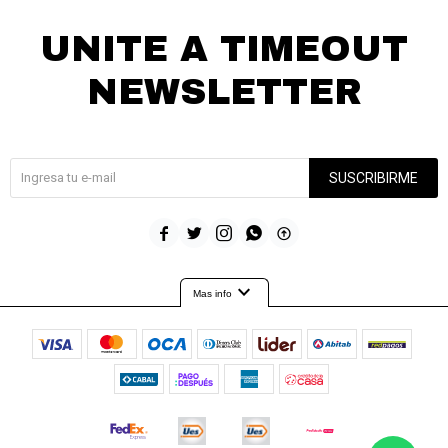
Continuar
UNITE A TIMEOUT
NEWSLETTER
¡Suscribite y recibí todas nuestras novedades!
SUSCRIBIRME





expand_more
Mas info