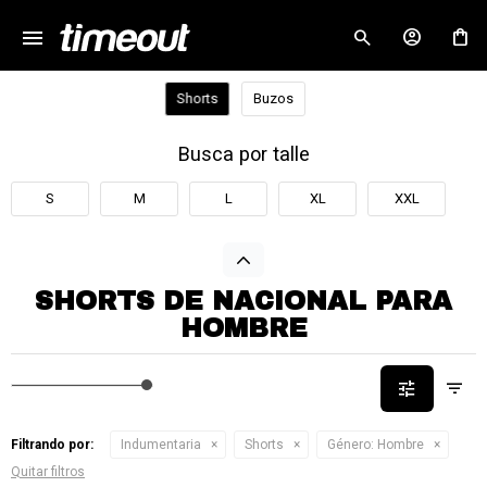
menu
close
Shorts
Buzos
Busca por talle
S
M
L
XL
XXL
SHORTS DE NACIONAL PARA
HOMBRE
Filtrando por:
Indumentaria
Shorts
Género:
Hombre
Quitar filtros