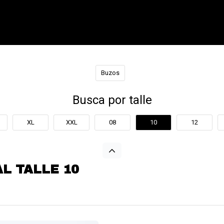
Buzos
Busca por talle
XL
XXL
08
10
12
L TALLE 10