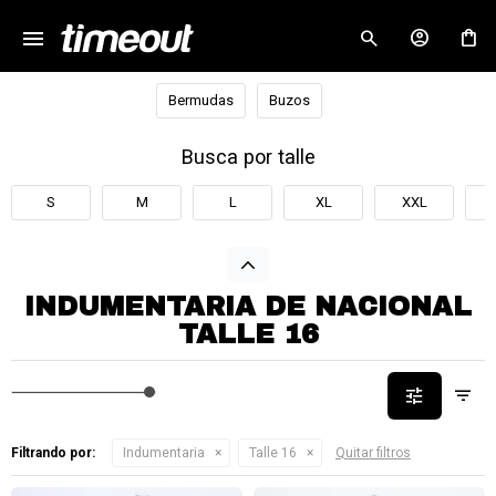
menu
close
Bermudas
Buzos
Busca por talle
S
M
L
XL
XXL
INDUMENTARIA DE NACIONAL
TALLE 16
Filtrando por:
Indumentaria
Talle 16
Quitar filtros