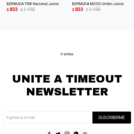
BERMUDA TRIK Nacional Junior
BERMUDA MOOD Umbro Junior
833
1.190
833
1.190
$
$
$
$
Ir arriba
UNITE A TIMEOUT
NEWSLETTER
¡Suscribite y recibí todas nuestras novedades!
SUSCRIBIRME




