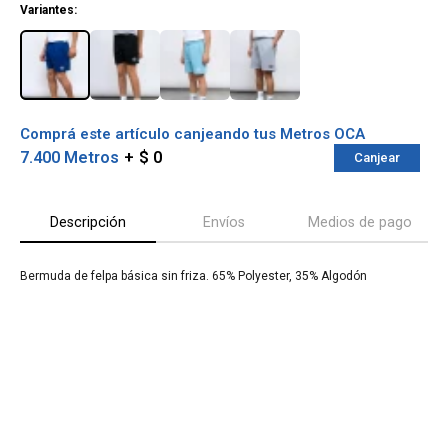
Variantes:
Comprá este artículo canjeando tus Metros OCA
7.400 Metros
$ 0
Canjear
Descripción
Envíos
Medios de pago
Bermuda de felpa básica sin friza. 65% Polyester, 35% Algodón
¡Sumate a la forma más ágil de
comprar!
Comprá en 3 cuotas sin recargo o hasta en
12 cuotas * ¡Solo con tu cédula!
* sujeto aprobación crediticia.
Verifica si estás calificado para comprar
Comprá ahora y Pagá
con Pago Después:
Después, hasta en 12
Estás calificado para comprar usando Pago
Cédula de identidad
cuotas y sin tocar tu
Después.