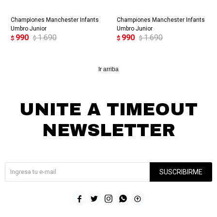
Championes Manchester Infants
Championes Manchester Infants
Umbro Junior
Umbro Junior
990
1.690
990
1.690
$
$
$
$
Ir arriba
UNITE A TIMEOUT
NEWSLETTER
¡Suscribite y recibí todas nuestras novedades!
SUSCRIBIRME




