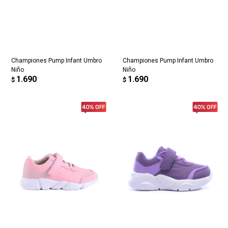
Elegís Pago Después como metodo de pago
* sujeto a aprobación crediticia. El monto disponible
Día
Mes
Año
puede variar por comercio
Continuar
Championes Pump Infant Umbro
Championes Pump Infant Umbro
Niño
Niño
1.690
1.690
$
$