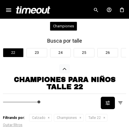
menu
close
Championes
Busca por talle
22
23
24
25
26
CHAMPIONES PARA NIÑOS
TALLE 22
Filtrando por:
Calzado
Championes
Talle 22
Quitar filtros