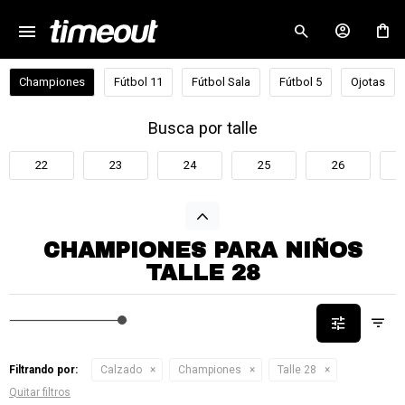
menu
close
Championes
Fútbol 11
Fútbol Sala
Fútbol 5
Ojotas
Busca por talle
22
23
24
25
26
CHAMPIONES PARA NIÑOS
TALLE 28
Filtrando por:
Calzado
Championes
Talle 28
Quitar filtros