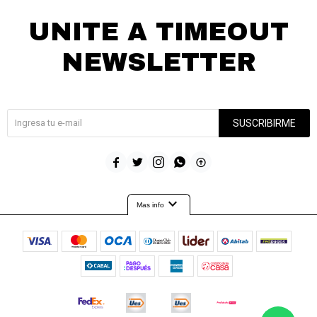
UNITE A TIMEOUT
NEWSLETTER
¡Suscribite y recibí todas nuestras novedades!
SUSCRIBIRME





expand_more
Mas info