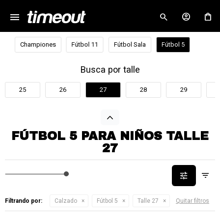
menu
close
Championes
Fútbol 11
Fútbol Sala
Fútbol 5
Busca por talle
25
26
27
28
29
FÚTBOL 5 PARA NIÑOS TALLE
27
Filtrando por:
Calzado
Fútbol 5
Talle 27
Quitar filtros