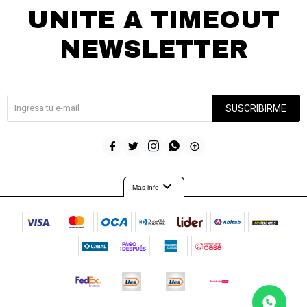
UNITE A TIMEOUT
NEWSLETTER
¡Suscribite y recibí todas nuestras novedades!
SUSCRIBIRME





expand_more
Mas info