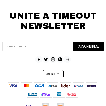
UNITE A TIMEOUT
NEWSLETTER
¡Suscribite y recibí todas nuestras novedades!
SUSCRIBIRME





expand_more
Mas info