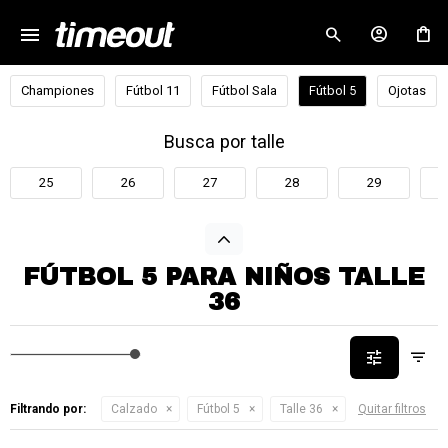
menu
close
Championes
Fútbol 11
Fútbol Sala
Fútbol 5
Ojotas
Busca por talle
25
26
27
28
29
FÚTBOL 5 PARA NIÑOS TALLE
36
Filtrando por:
Calzado
Fútbol 5
Talle 36
Quitar filtros