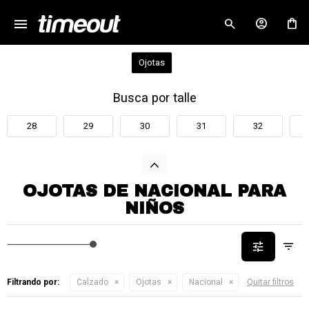
menu
close
Ojotas
Busca por talle
28
29
30
31
32
OJOTAS DE NACIONAL PARA
NIÑOS
Filtrando por:
Calzado
Ojotas
Nacional
Quitar filtros