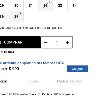
29
30
31
32
33
34
36
37
VIRTUAL
SABER MI TALLE
GUIA DE TALLES
remove
add
COMPRAR
EN TIENDA
e artículo canjeando tus Metros OCA
os
$ 990
Canjear
pción
Envíos
Medios de pago
Forro: 100% Polyester Suela: PU Pantilla: 100% Polyester