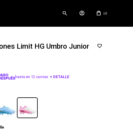
0
$
ones Limit HG Umbro Junior
hasta en 12 cuotas
+ DETALLE
¡ME INTERESA!
lle