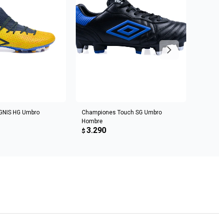
R AL CARRITO
AGREGAR AL CARRITO
GNIS HG Umbro
Championes Touch SG Umbro
Champ
Hombre
Homb
3.290
3.5
$
$