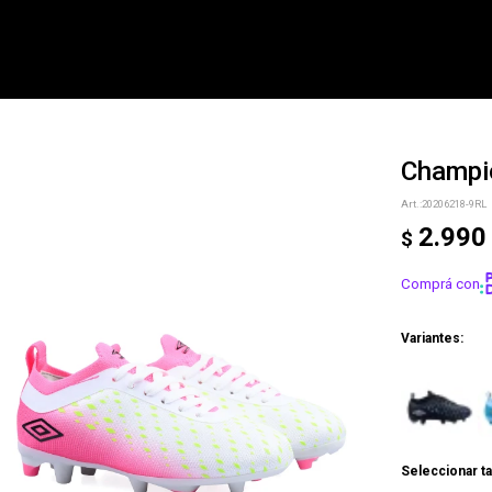
Champi
NOTIFICARME
20206218-9RL
2.990
$
Comprá con
Variantes:
Seleccionar ta