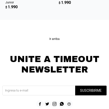
1.990
Junior
$
1.990
$
Ir arriba
UNITE A TIMEOUT
NEWSLETTER
¡Suscribite y recibí todas nuestras novedades!
SUSCRIBIRME




