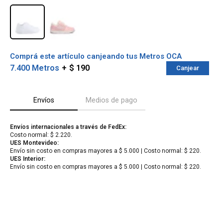
Comprá este artículo canjeando tus Metros OCA
7.400 Metros
$ 190
Canjear
Envíos
Medios de pago
Envíos internacionales a través de FedEx:
Costo normal: $ 2.220.
¡Sumate a la forma más ágil de
UES Montevideo:
Envío sin costo en compras mayores a $ 5.000 | Costo normal: $ 220.
comprar!
UES Interior:
Comprá en 3 cuotas sin recargo o hasta en
Envío sin costo en compras mayores a $ 5.000 | Costo normal: $ 220.
12 cuotas * ¡Solo con tu cédula!
* sujeto aprobación crediticia.
Verifica si estás calificado para comprar
Comprá ahora y Pagá
con Pago Después:
Después, hasta en 12
Estás calificado para comprar usando Pago
Cédula de identidad
cuotas y sin tocar tu
Después.
Ups!