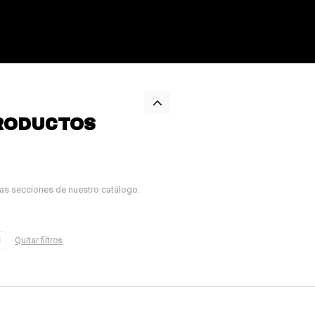
RODUCTOS
tras secciones de nuestro catálogo.
Quitar filtros
¡Sumate a la forma más ágil de
comprar!
Comprá en 3 cuotas sin recargo o hasta en
12 cuotas * ¡Solo con tu cédula!
* sujeto aprobación crediticia.