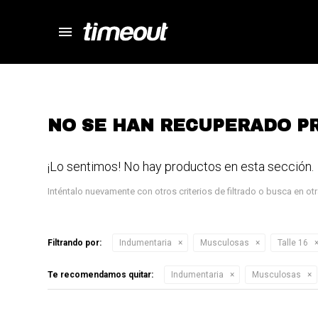
menu
store
close
local_shipping
autorenew
percent
NO SE HAN RECUPERADO P
¡Lo sentimos! No hay productos en esta sección.
Inténtalo nuevamente con otros criterios de filtrado o busca en o
Filtrando por:
Indumentaria
Musculosas
Talle 16
Te recomendamos quitar:
Indumentaria
Musculosas