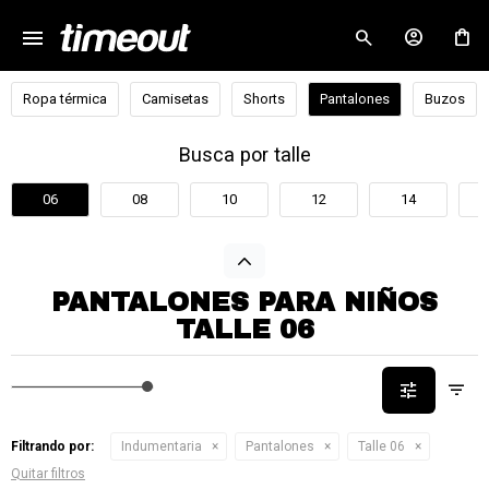
menu
close
Ropa térmica
Camisetas
Shorts
Pantalones
Buzos
Busca por talle
06
08
10
12
14
PANTALONES PARA NIÑOS
TALLE 06
Filtrando por:
Indumentaria
Pantalones
Talle 06
Quitar filtros