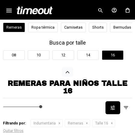
menu
close
Remeras
Ropa térmica
Camisetas
Shorts
Bermudas
Busca por talle
08
10
12
14
16
REMERAS PARA NIÑOS TALLE
16
Filtrando por:
Indumentaria
Remeras
Talle 16
Quitar filtros