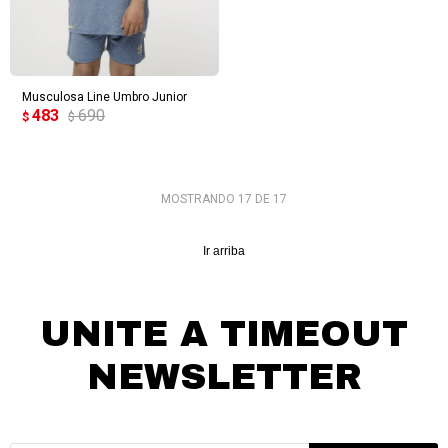
Musculosa Line Umbro Junior
483
690
$
$
MOSTRANDO
17
DE
17
Ir arriba
UNITE A TIMEOUT
NEWSLETTER
¡Suscribite y recibí todas nuestras novedades!