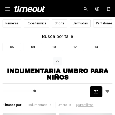
menu
close
Remeras
Ropa térmica
Shorts
Bermudas
Pantalones
Busca por talle
06
08
10
12
14
INDUMENTARIA UMBRO PARA
NIÑOS
Filtrando por:
Indumentaria
Umbro
Quitar filtros