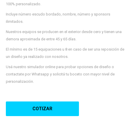
¡Sumate a la forma más ágil de
100% personalizado.
comprar!
Comprá en 3 cuotas sin recargo o hasta en
Incluye número escudo bordado, nombre, número y sponsors
12 cuotas * ¡Solo con tu cédula!
ilimitados.
* sujeto aprobación crediticia.
Verifica si estás calificado para comprar
Comprá ahora y Pagá
con Pago Después:
Nuestros equipos se producen en el exterior desde cero y tienen una
Después, hasta en 12
Estás calificado para comprar usando Pago
demora aproximada de entre 45 y 65 días.
Cédula de identidad
cuotas y sin tocar tu
Después.
Ups!
tarjeta de crédito
El mínimo es de 15 equipaciones u 8 en caso de ser una reposición de
¡Algo salió mal!
Parece que no tenes oferta, lamentamos el
¡Tenés hasta
para comprar en las cuotas que
Celular
un diseño ya realizado con nosotros.
inconveniente, por cualquier duda contactanos
Por favor intenta nuevamente mas tarde.
prefieras!
en
preguntas@pagodespues.com.uy
Usá nuestro simulador online para probar opciones de diseño o
Elegí tus productos preferidos
Fecha de nacimiento
contactate por Whatsapp y solicitá tu boceto con mayor nivel de
Elegís Pago Después como metodo de pago
personalización.
* sujeto a aprobación crediticia. El monto disponible
Día
Mes
Año
puede variar por comercio
Continuar
COTIZAR