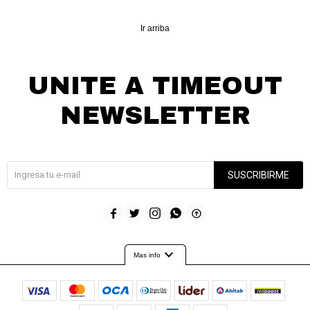
Ir arriba
UNITE A TIMEOUT
NEWSLETTER
¡Suscribite y recibí todas nuestras novedades!
SUSCRIBIRME





expand_more
Mas info