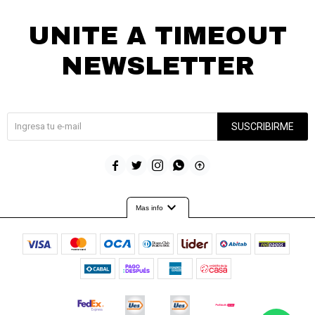
UNITE A TIMEOUT
NEWSLETTER
¡Suscribite y recibí todas nuestras novedades!
SUSCRIBIRME





expand_more
Mas info