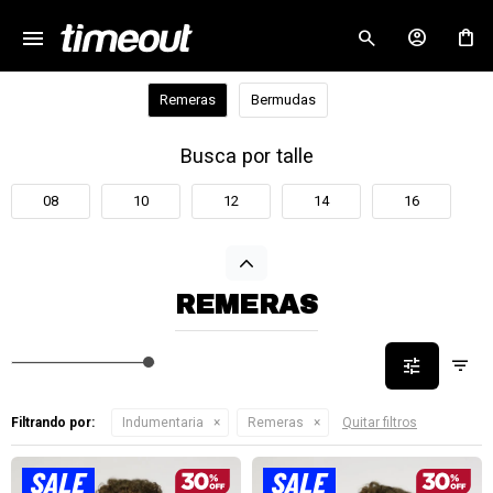
menu
close
Remeras
Bermudas
Busca por talle
08
10
12
14
16
REMERAS
Filtrando por:
Indumentaria
Remeras
Quitar filtros