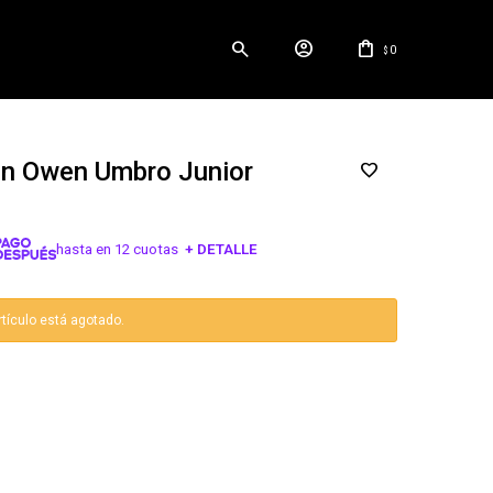
0
$
ón Owen Umbro Junior
hasta en 12 cuotas
+ DETALLE
¡ME INTERESA!
rtículo está agotado.