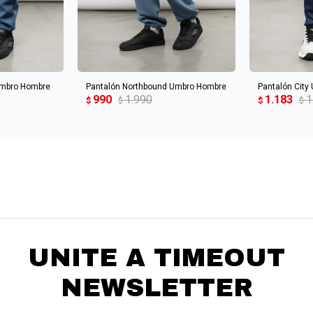
CARRITO
AGREGAR AL CARRITO
AGREGA
Umbro Hombre
Pantalón Northbound Umbro Hombre
Pantalón City
990
1.990
1.183
1
$
$
$
$
UNITE A TIMEOUT
NEWSLETTER