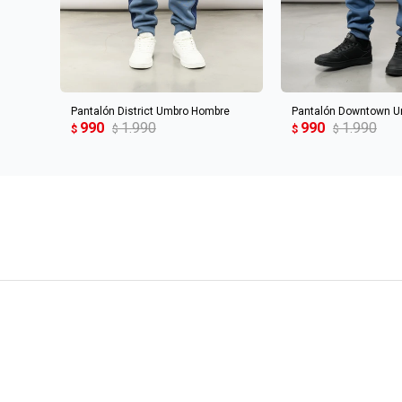
AGREGAR AL CARRITO
AGREGAR AL 
Pantalón District Umbro Hombre
Pantalón Downtown 
990
1.990
990
1.990
$
$
$
$