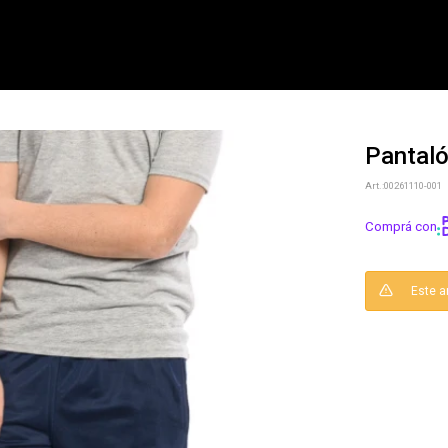
Pantal
NOTIFICARME
00261110-001
Comprá con
Este a