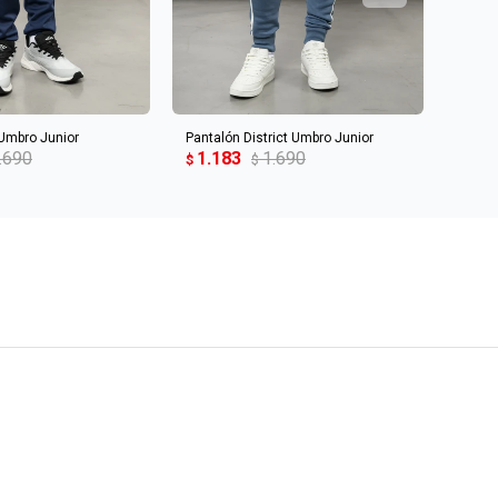
R AL CARRITO
AGREGAR AL CARRITO
 Umbro Junior
Pantalón District Umbro Junior
PANTA
.690
1.183
1.690
1.1
$
$
$