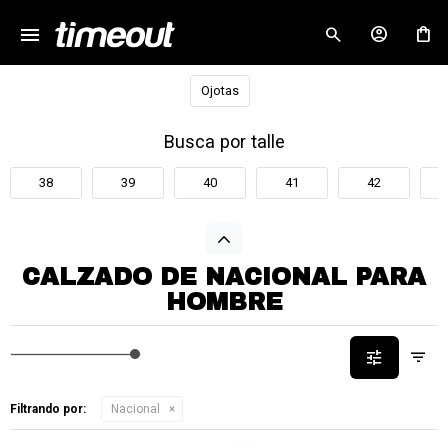
menu
close
Ojotas
Busca por talle
38
39
40
41
42
CALZADO DE NACIONAL PARA
HOMBRE
Filtrando por:
Nacional