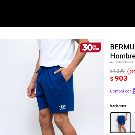
BERMUD
Hombr
NOTIFICARME
20106415-001
1.290
$
30
903
$
Comprá con
Variantes: