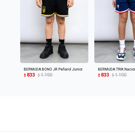
AGREGAR AL CARRITO
AGREGAR AL 
BERMUDA BONO JR Peñarol Junior
BERMUDA TRIK Nacion
833
1.190
833
1.190
$
$
$
$