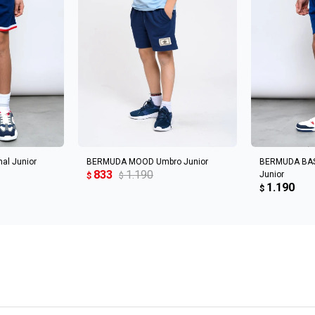
CARRITO
AGREGAR AL CARRITO
AGREGA
al Junior
BERMUDA MOOD Umbro Junior
BERMUDA BAS
833
1.190
Junior
$
$
1.190
$