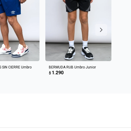
R AL CARRITO
AGREGAR AL CARRITO
 SIN CIERRE Umbro
BERMUDA RUB Umbro Junior
BERMU
1.290
Junio
$
1.6
$