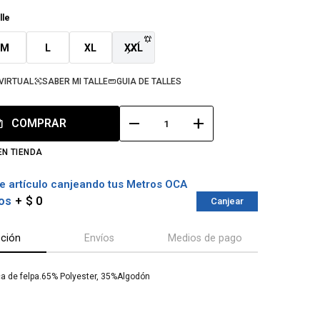
lle
M
L
XL
XXL
VIRTUAL
SABER MI TALLE
GUIA DE TALLES
remove
add
COMPRAR
EN TIENDA
e artículo canjeando tus Metros OCA
os
$ 0
Canjear
pción
Envíos
Medios de pago
a de felpa.65% Polyester, 35%Algodón