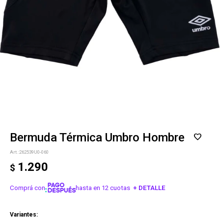
Bermuda Térmica Umbro Hombre
262539U0-060
1.290
$
Comprá con
hasta en 12 cuotas
+ DETALLE
¡ME INTERESA!
Variantes: