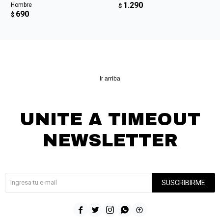
1.290
Hombre
$
690
$
Ir arriba
UNITE A TIMEOUT
NEWSLETTER
¡Suscribite y recibí todas nuestras novedades!
SUSCRIBIRME




