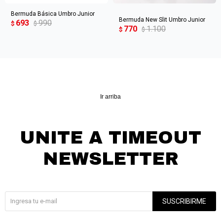
Bermuda Básica Umbro Junior
Bermuda New Slit Umbro Junior
693
990
$
$
770
1.100
$
$
Ir arriba
UNITE A TIMEOUT
NEWSLETTER
¡Suscribite y recibí todas nuestras novedades!
SUSCRIBIRME