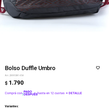
Bolso Duffle Umbro
20095381-054
1.790
$
Comprá con
hasta en 12 cuotas
+ DETALLE
¡ME INTERESA!
Variantes: