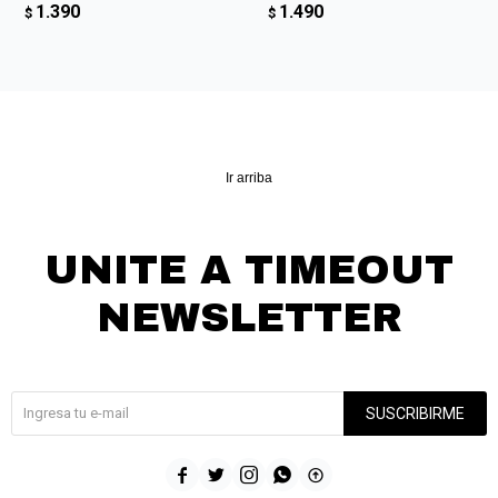
1.390
1.490
$
$
Ir arriba
UNITE A TIMEOUT
NEWSLETTER
¡Suscribite y recibí todas nuestras novedades!
SUSCRIBIRME




