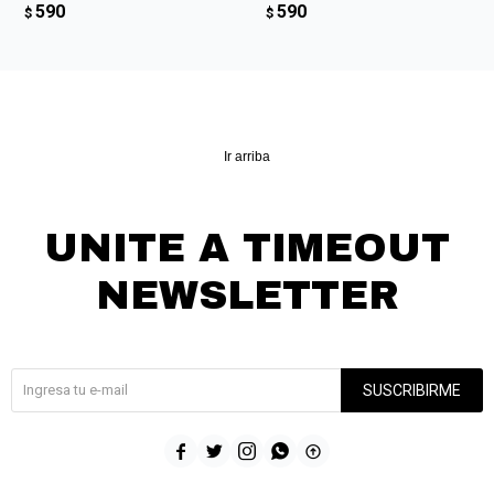
590
590
$
$
Ir arriba
UNITE A TIMEOUT
NEWSLETTER
¡Suscribite y recibí todas nuestras novedades!
SUSCRIBIRME




