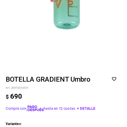
BOTELLA GRADIENT Umbro
20095426-8ER
690
$
Comprá con
hasta en 12 cuotas
+ DETALLE
¡ME INTERESA!
Variantes: