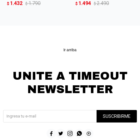
1.432
1.790
1.494
2.490
$
$
$
$
Ir arriba
UNITE A TIMEOUT
NEWSLETTER
¡Suscribite y recibí todas nuestras novedades!
SUSCRIBIRME




