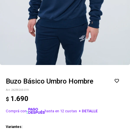
Buzo Básico Umbro Hombre
262592U0-019
1.690
$
Comprá con
hasta en 12 cuotas
+ DETALLE
¡ME INTERESA!
Variantes: