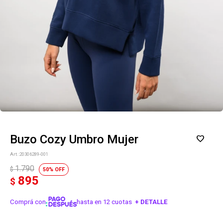
Buzo Cozy Umbro Mujer
20306289-001
1.790
$
50
895
$
Comprá con
hasta en 12 cuotas
+ DETALLE
¡ME INTERESA!