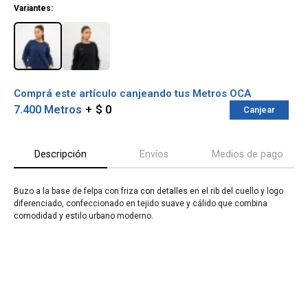
Variantes:
Comprá este artículo canjeando tus Metros OCA
7.400 Metros
$ 0
Canjear
Descripción
Envíos
Medios de pago
Buzo a la base de felpa con friza con detalles en el rib del cuello y logo
diferenciado, confeccionado en tejido suave y cálido que combina
¡Sumate a la forma más ágil de
comodidad y estilo urbano moderno.
comprar!
Comprá en 3 cuotas sin recargo o hasta en
12 cuotas * ¡Solo con tu cédula!
* sujeto aprobación crediticia.
Verifica si estás calificado para comprar
Comprá ahora y Pagá
con Pago Después:
Después, hasta en 12
Estás calificado para comprar usando Pago
Cédula de identidad
cuotas y sin tocar tu
Después.