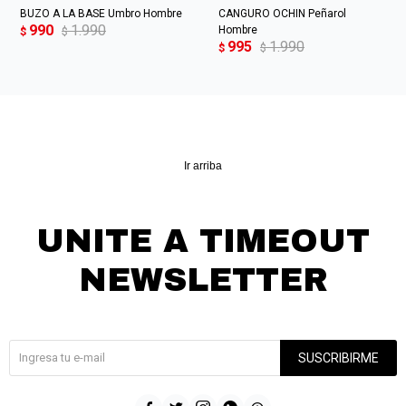
BUZO A LA BASE Umbro Hombre
CANGURO OCHIN Peñarol
990
1.990
Hombre
$
$
995
1.990
$
$
Ir arriba
UNITE A TIMEOUT
NEWSLETTER
¡Suscribite y recibí todas nuestras novedades!
SUSCRIBIRME