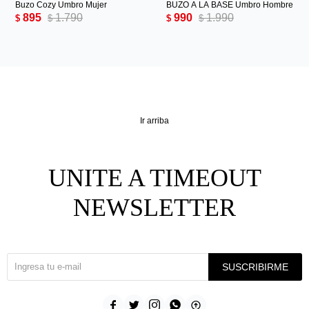
Buzo Cozy Umbro Mujer
BUZO A LA BASE Umbro Hombre
895
1.790
990
1.990
$
$
$
$
Ir arriba
UNITE A TIMEOUT
NEWSLETTER
¡Suscribite y recibí todas nuestras novedades!
SUSCRIBIRME




