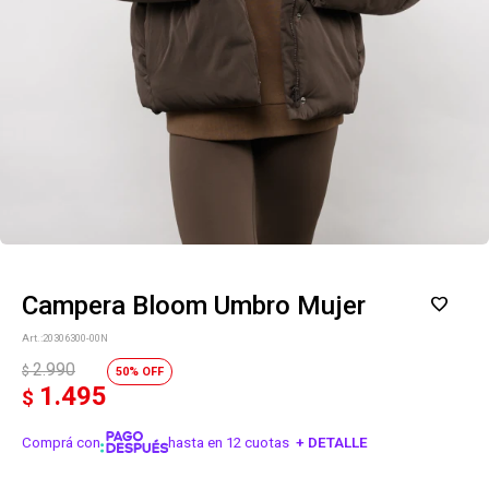
Campera Bloom Umbro Mujer
20306300-00N
2.990
$
50
1.495
$
Comprá con
hasta en 12 cuotas
+ DETALLE
¡ME INTERESA!