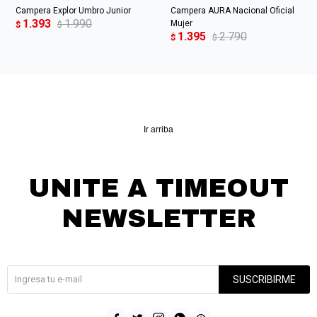
Campera Explor Umbro Junior
Campera AURA Nacional Oficial
1.393
1.990
Mujer
$
$
1.395
2.790
$
$
Ir arriba
UNITE A TIMEOUT
NEWSLETTER
¡Suscribite y recibí todas nuestras novedades!
SUSCRIBIRME