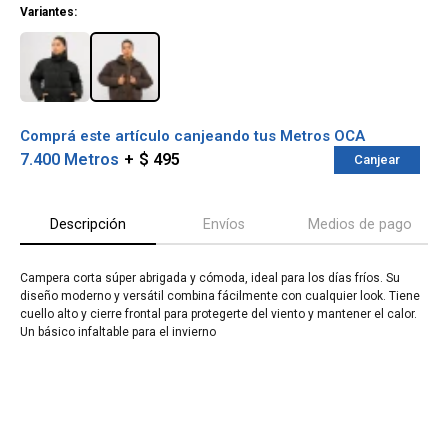
Variantes:
Comprá este artículo canjeando tus Metros OCA
7.400 Metros
$ 495
Canjear
Descripción
Envíos
Medios de pago
Campera corta súper abrigada y cómoda, ideal para los días fríos. Su
diseño moderno y versátil combina fácilmente con cualquier look. Tiene
¡Sumate a la forma más ágil de
cuello alto y cierre frontal para protegerte del viento y mantener el calor.
comprar!
Un básico infaltable para el invierno
Comprá en 3 cuotas sin recargo o hasta en
12 cuotas * ¡Solo con tu cédula!
* sujeto aprobación crediticia.
Verifica si estás calificado para comprar
Comprá ahora y Pagá
con Pago Después:
Después, hasta en 12
Estás calificado para comprar usando Pago
Cédula de identidad
cuotas y sin tocar tu
Después.