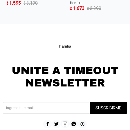
1.595
3.190
Hombre
$
$
1.673
2.390
$
$
Ir arriba
UNITE A TIMEOUT
NEWSLETTER
¡Suscribite y recibí todas nuestras novedades!
SUSCRIBIRME




