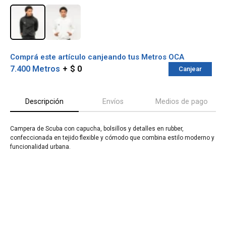
Comprá este artículo canjeando tus Metros OCA
7.400 Metros
$ 0
Canjear
Descripción
Envíos
Medios de pago
Campera de Scuba con capucha, bolsillos y detalles en rubber,
confeccionada en tejido flexible y cómodo que combina estilo moderno y
¡Sumate a la forma más ágil de
funcionalidad urbana.
comprar!
Comprá en 3 cuotas sin recargo o hasta en
12 cuotas * ¡Solo con tu cédula!
* sujeto aprobación crediticia.
Verifica si estás calificado para comprar
Comprá ahora y Pagá
con Pago Después:
Después, hasta en 12
Estás calificado para comprar usando Pago
Cédula de identidad
cuotas y sin tocar tu
Después.
Ups!