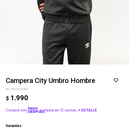
Campera City Umbro Hombre
20103713-002
1.990
$
Comprá con
hasta en 12 cuotas
+ DETALLE
¡ME INTERESA!
Variantes: