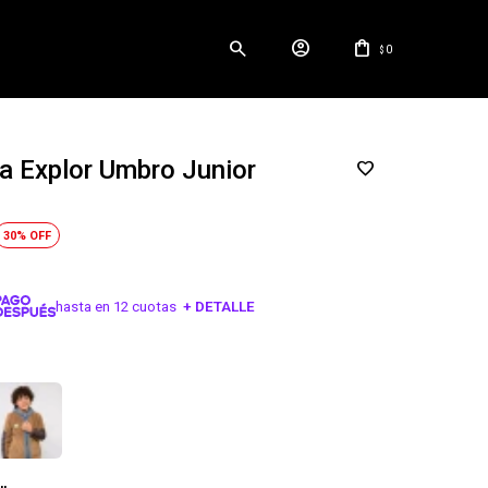
0
$
 Explor Umbro Junior
30
hasta en 12 cuotas
+ DETALLE
¡ME INTERESA!