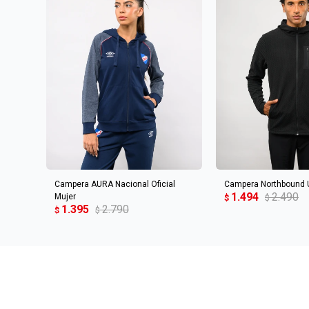
AGREGAR AL CARRITO
AGREGAR AL 
Campera AURA Nacional Oficial
Campera Northbound
1.494
2.490
Mujer
$
$
1.395
2.790
$
$