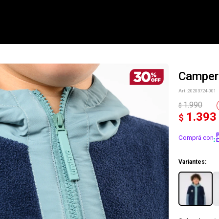
Campera
NOTIFICARME
20203724-001
1.990
$
1.393
$
Comprá con
Variantes: