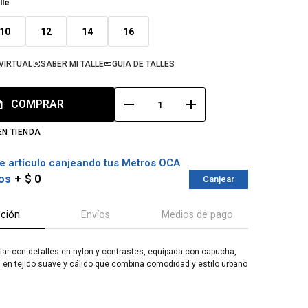
lle
10
12
14
16
VIRTUAL
SABER MI TALLE
GUIA DE TALLES
remove
add
COMPRAR
EN TIENDA
e artículo canjeando tus Metros OCA
os
$ 0
Canjear
pción
Envíos
Medios de pago
ar con detalles en nylon y contrastes, equipada con capucha,
en tejido suave y cálido que combina comodidad y estilo urbano