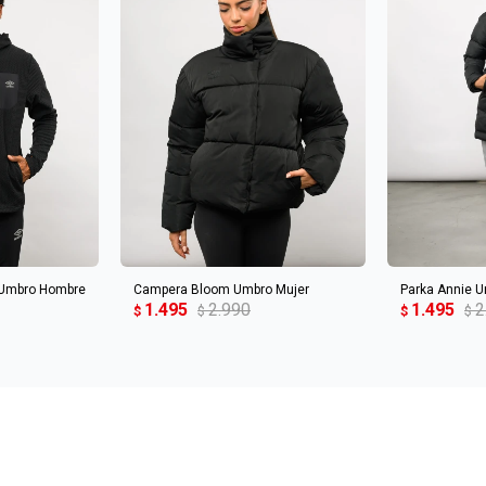
CARRITO
AGREGAR AL CARRITO
AGREGA
 Umbro Hombre
Campera Bloom Umbro Mujer
Parka Annie U
1.495
2.990
1.495
2
$
$
$
$