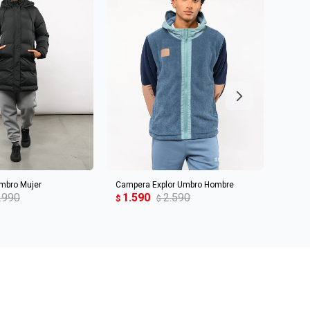
R AL CARRITO
AGREGAR AL CARRITO
mbro Mujer
Campera Explor Umbro Hombre
PARKA
.990
1.590
2.590
1.5
$
$
$