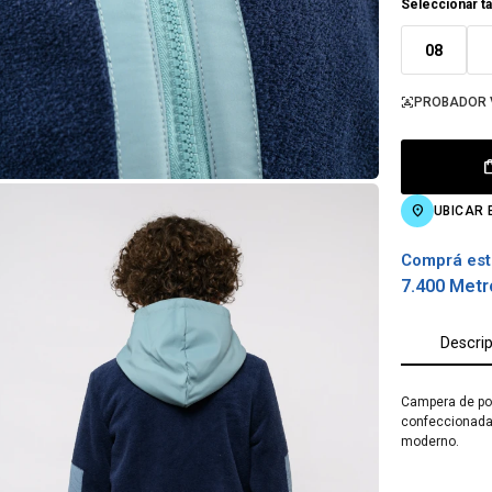
Seleccionar ta
08
PROBADOR 
UBICAR 
Comprá est
7.400 Metr
Descri
Campera de pol
confeccionada 
moderno.