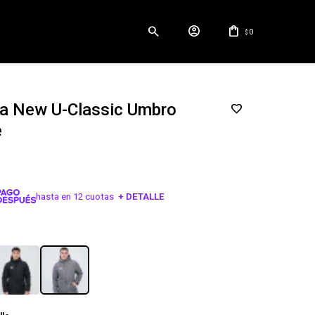
0
$
a New U-Classic Umbro
e
hasta en 12 cuotas
+ DETALLE
¡ME INTERESA!