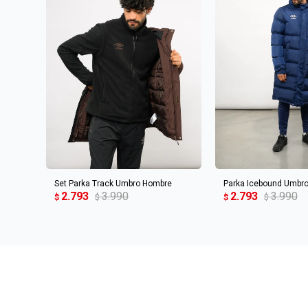
AGREGAR AL CARRITO
AGREGAR AL 
Set Parka Track Umbro Hombre
Parka Icebound Umbr
2.793
3.990
2.793
3.990
$
$
$
$