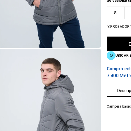
Seleccionar ta
S
PROBADOR 
UBICAR 
Comprá est
7.400 Metr
Descri
Campera básic