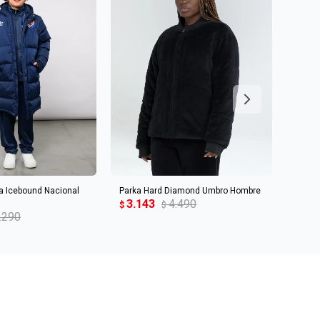
R AL CARRITO
AGREGAR AL CARRITO
a Icebound Nacional
Parka Hard Diamond Umbro Hombre
Parka
3.143
4.490
3.4
$
$
$
.290