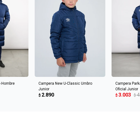
CARRITO
AGREGAR AL CARRITO
AGREGA
o Hombre
Campera New U-Classic Umbro
Campera Park
Junior
Oficial Junior
2.890
3.003
4
$
$
$