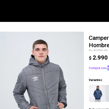
Camper
Hombr
NOTIFICARME
20105951-059
2.990
$
Comprá con
Variantes: