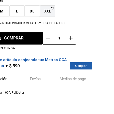
lle
M
L
XL
XXL
VIRTUAL
SABER MI TALLE
GUIA DE TALLES
remove
add
COMPRAR
EN TIENDA
e artículo canjeando tus Metros OCA
os
$ 990
Canjear
pción
Envíos
Medios de pago
a. 100% Poliéster