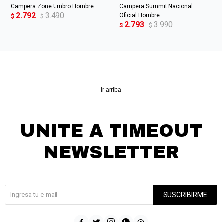
Campera Zone Umbro Hombre
Campera Summit Nacional
2.792
3.490
Oficial Hombre
$
$
2.793
3.990
$
$
Ir arriba
UNITE A TIMEOUT
NEWSLETTER
¡Suscribite y recibí todas nuestras novedades!
SUSCRIBIRME




