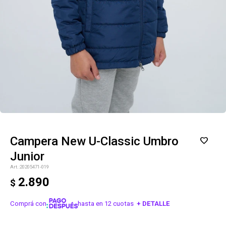
Campera New U-Classic Umbro
Junior
20205471-019
2.890
$
Comprá con
hasta en 12 cuotas
+ DETALLE
¡ME INTERESA!