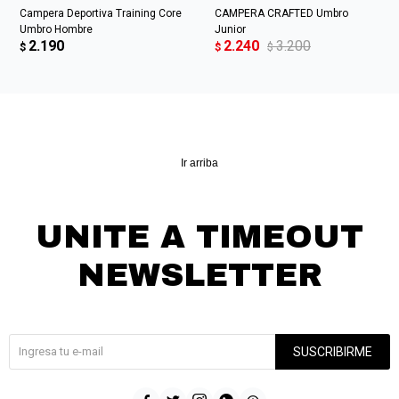
Campera Deportiva Training Core
CAMPERA CRAFTED Umbro
Umbro Hombre
Junior
2.190
2.240
3.200
$
$
$
Ir arriba
UNITE A TIMEOUT
NEWSLETTER
¡Suscribite y recibí todas nuestras novedades!
SUSCRIBIRME