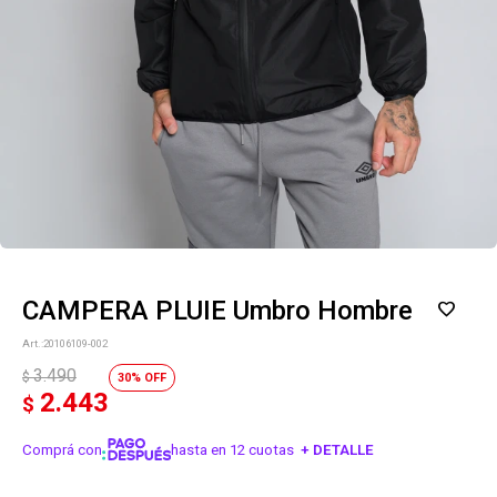
CAMPERA PLUIE Umbro Hombre
20106109-002
3.490
$
30
2.443
$
Comprá con
hasta en 12 cuotas
+ DETALLE
¡ME INTERESA!