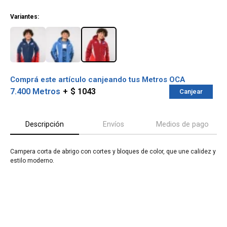
¡ME INTERESA!
Variantes:
Comprá este artículo canjeando tus Metros OCA
7.400 Metros
$ 1043
Canjear
Descripción
Envíos
Medios de pago
Campera corta de abrigo con cortes y bloques de color, que une calidez y
¡Sumate a la forma más ágil de
estilo moderno.
comprar!
Comprá en 3 cuotas sin recargo o hasta en
12 cuotas * ¡Solo con tu cédula!
* sujeto aprobación crediticia.
Verifica si estás calificado para comprar
Comprá ahora y Pagá
con Pago Después:
Después, hasta en 12
Estás calificado para comprar usando Pago
Cédula de identidad