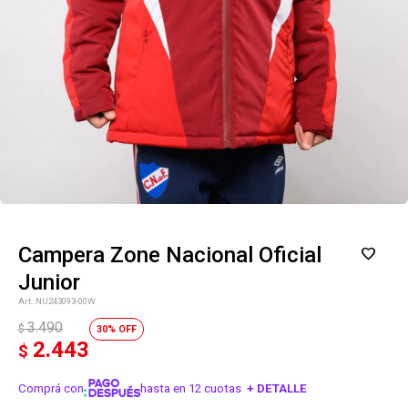
Campera Zone Nacional Oficial
Junior
NU243093-00W
3.490
$
30
2.443
$
Comprá con
hasta en 12 cuotas
+ DETALLE