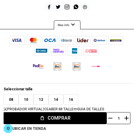





expand_more
Mas info
© Copyright 2026 / Timeout
Seleccionar talle
08
10
12
14
16
PROBADOR VIRTUAL
SABER MI TALLE
GUIA DE TALLES
remove
add
COMPRAR
Fenicio
UBICAR EN TIENDA