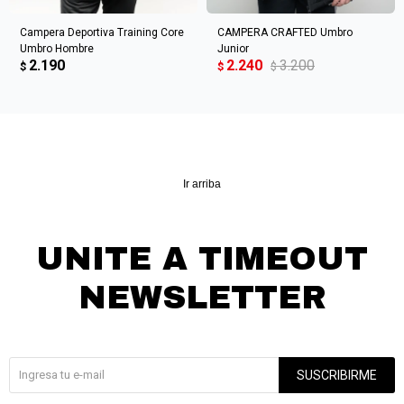
Campera Deportiva Training Core
CAMPERA CRAFTED Umbro
Umbro Hombre
Junior
2.190
2.240
3.200
$
$
$
Ir arriba
UNITE A TIMEOUT
NEWSLETTER
¡Suscribite y recibí todas nuestras novedades!
SUSCRIBIRME