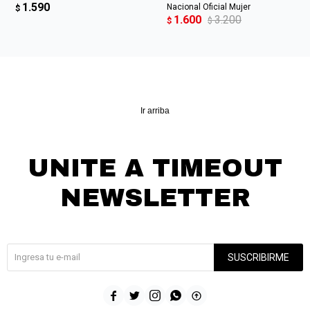
1.590
Nacional Oficial Mujer
$
1.600
3.200
$
$
Ir arriba
UNITE A TIMEOUT
NEWSLETTER
¡Suscribite y recibí todas nuestras novedades!
SUSCRIBIRME




