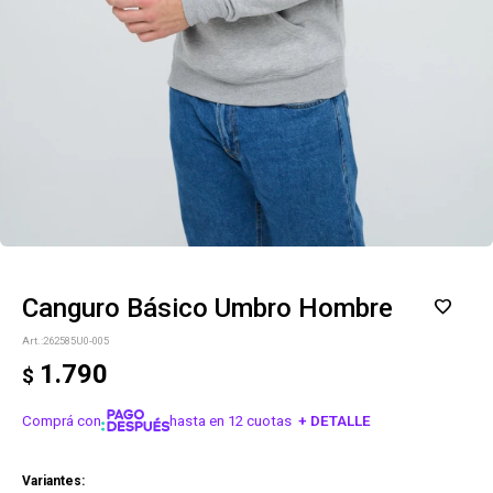
Canguro Básico Umbro Hombre
262585U0-005
1.790
$
Comprá con
hasta en 12 cuotas
+ DETALLE
¡ME INTERESA!
Variantes: