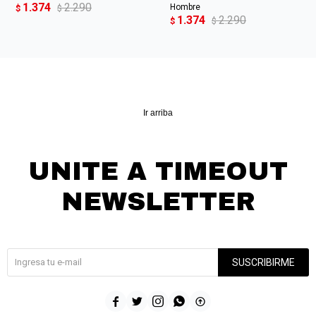
1.374
2.290
Hombre
$
$
1.374
2.290
$
$
Ir arriba
UNITE A TIMEOUT
NEWSLETTER
¡Suscribite y recibí todas nuestras novedades!
SUSCRIBIRME




