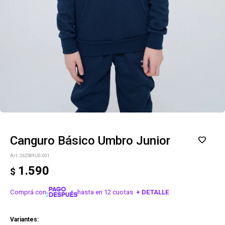
Canguro Básico Umbro Junior
262589U0-001
1.590
$
Comprá con
hasta en 12 cuotas
+ DETALLE
¡ME INTERESA!
Variantes: