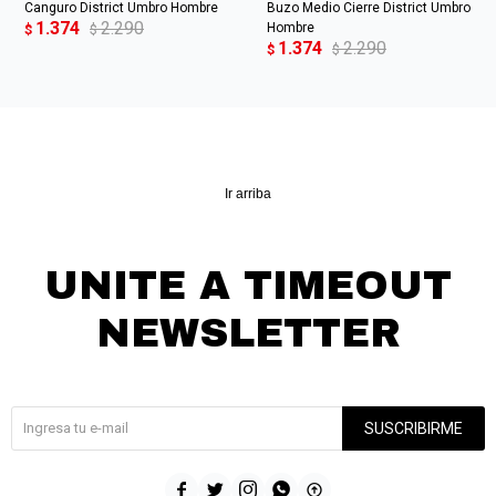
Canguro District Umbro Hombre
Buzo Medio Cierre District Umbro
1.374
2.290
Hombre
$
$
1.374
2.290
$
$
Ir arriba
UNITE A TIMEOUT
NEWSLETTER
¡Suscribite y recibí todas nuestras novedades!
SUSCRIBIRME




