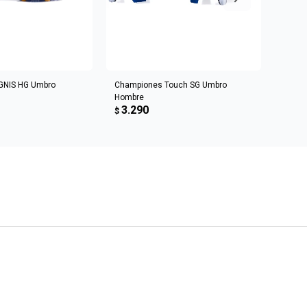
R AL CARRITO
AGREGAR AL CARRITO
GNIS HG Umbro
Championes Touch SG Umbro
Champ
Hombre
Homb
3.290
3.5
$
$