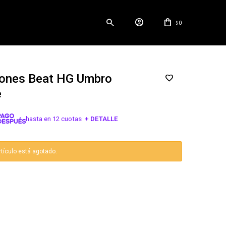
0
$
ones Beat HG Umbro
e
hasta en 12 cuotas
+ DETALLE
¡ME INTERESA!
rtículo está agotado.