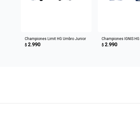
AGREGAR AL CARRITO
AGREGAR AL 
Championes Limit HG Umbro Junior
Championes IGNIS HG
2.990
2.990
$
$