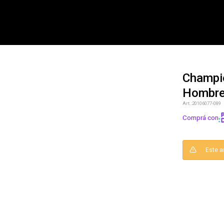
Champi
Hombr
NOTIFICARME
20106077-089
Comprá con
Este a