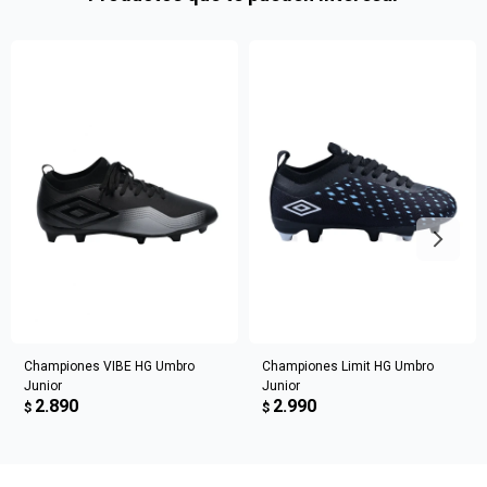
en
preguntas@pagodespues.com.uy
Elegí tus productos preferidos
Fecha de nacimiento
Elegís Pago Después como metodo de pago
* sujeto a aprobación crediticia. El monto disponible
Día
Mes
Año
puede variar por comercio
Continuar
Championes VIBE HG Umbro
Championes Limit HG Umbro
Junior
Junior
2.890
2.990
$
$