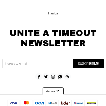
Ir arriba
UNITE A TIMEOUT
NEWSLETTER
¡Suscribite y recibí todas nuestras novedades!
SUSCRIBIRME





expand_more
Mas info