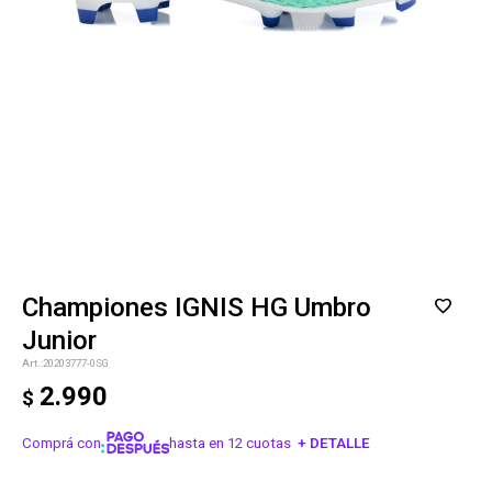
Championes IGNIS HG Umbro
Junior
20203777-0SG
2.990
$
Comprá con
hasta en 12 cuotas
+ DETALLE
¡ME INTERESA!