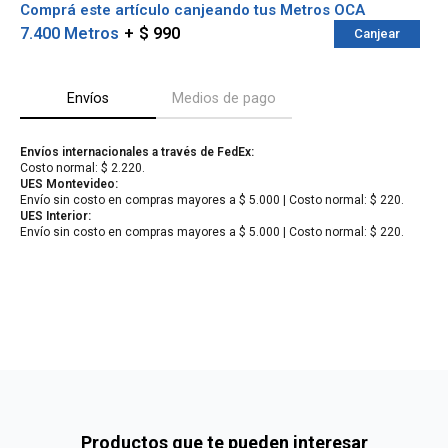
Comprá este artículo canjeando tus Metros OCA
7.400 Metros
$ 990
Canjear
Envíos
Medios de pago
Envíos internacionales a través de FedEx:
Costo normal: $ 2.220.
UES Montevideo:
Envío sin costo en compras mayores a $ 5.000 | Costo normal: $ 220.
UES Interior:
Envío sin costo en compras mayores a $ 5.000 | Costo normal: $ 220.
¡Sumate a la forma más ágil de
comprar!
Comprá en 3 cuotas sin recargo o hasta en
12 cuotas * ¡Solo con tu cédula!
* sujeto aprobación crediticia.
Verifica si estás calificado para comprar
Comprá ahora y Pagá
con Pago Después:
Después, hasta en 12
Estás calificado para comprar usando Pago
Cédula de identidad
cuotas y sin tocar tu
Después.
Ups!
tarjeta de crédito
¡Algo salió mal!
Parece que no tenes oferta, lamentamos el
¡Tenés hasta
para comprar en las cuotas que
Celular
inconveniente, por cualquier duda contactanos
Por favor intenta nuevamente mas tarde.
prefieras!
Productos que te pueden interesar