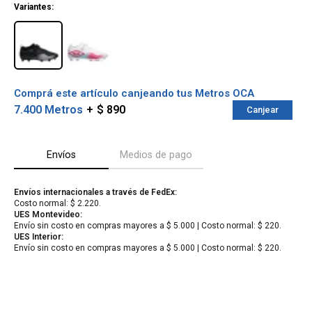
Variantes:
Comprá este artículo canjeando tus Metros OCA
7.400 Metros
$ 890
Canjear
Envíos
Medios de pago
Envíos internacionales a través de FedEx:
Costo normal: $ 2.220.
¡Sumate a la forma más ágil de
UES Montevideo:
comprar!
Envío sin costo en compras mayores a $ 5.000 | Costo normal: $ 220.
Comprá en 3 cuotas sin recargo o hasta en
UES Interior:
12 cuotas * ¡Solo con tu cédula!
Envío sin costo en compras mayores a $ 5.000 | Costo normal: $ 220.
* sujeto aprobación crediticia.
Verifica si estás calificado para comprar
Comprá ahora y Pagá
con Pago Después:
Después, hasta en 12
Estás calificado para comprar usando Pago
Cédula de identidad
cuotas y sin tocar tu
Después.