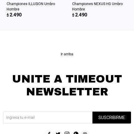
Championes ILLUSION Umbro
Championes NEXUS HG Umbro
Hombre
Hombre
2.490
2.490
$
$
Ir arriba
UNITE A TIMEOUT
NEWSLETTER
¡Suscribite y recibí todas nuestras novedades!
SUSCRIBIRME




