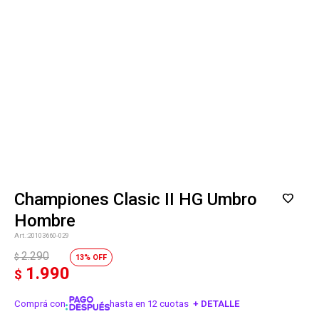
Championes Clasic II HG Umbro
Hombre
20103660-029
2.290
$
13
1.990
$
Comprá con
hasta en 12 cuotas
+ DETALLE