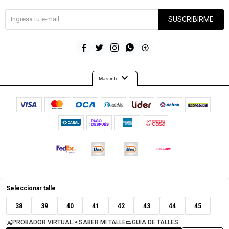
SUSCRIBIRME





expand_more
Mas info
© Copyright 2026 / Timeout
Seleccionar talle
38
39
40
41
42
43
44
45
PROBADOR VIRTUAL
SABER MI TALLE
GUIA DE TALLES