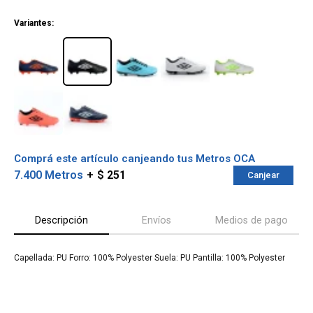
¡ME INTERESA!
Variantes:
Comprá este artículo canjeando tus Metros OCA
7.400 Metros
$ 251
Canjear
Descripción
Envíos
Medios de pago
¡Sumate a la forma más ágil de
comprar!
Capellada: PU Forro: 100% Polyester Suela: PU Pantilla: 100% Polyester
Comprá en 3 cuotas sin recargo o hasta en
12 cuotas * ¡Solo con tu cédula!
* sujeto aprobación crediticia.
Verifica si estás calificado para comprar
Comprá ahora y Pagá