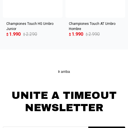
Championes Touch HG Umbro
Championes Touch AT Umbro
Junior
Hombre
1.990
2.290
1.990
2.990
$
$
$
$
Ir arriba
UNITE A TIMEOUT
NEWSLETTER
¡Suscribite y recibí todas nuestras novedades!