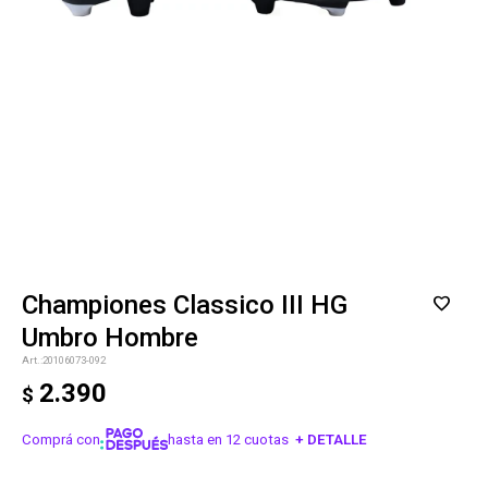
Championes Classico III HG
Umbro Hombre
20106073-092
2.390
$
Comprá con
hasta en 12 cuotas
+ DETALLE
¡ME INTERESA!