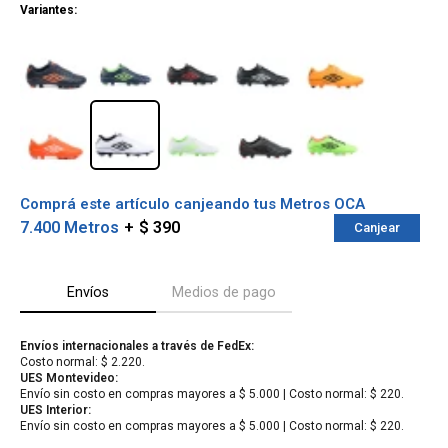
Variantes:
Comprá este artículo canjeando tus Metros OCA
7.400 Metros
$ 390
Canjear
Envíos
Medios de pago
¡Sumate a la forma más ágil de
Envíos internacionales a través de FedEx:
comprar!
Costo normal: $ 2.220.
Comprá en 3 cuotas sin recargo o hasta en
UES Montevideo:
12 cuotas * ¡Solo con tu cédula!
Envío sin costo en compras mayores a $ 5.000 | Costo normal: $ 220.
* sujeto aprobación crediticia.
UES Interior:
Verifica si estás calificado para comprar
Envío sin costo en compras mayores a $ 5.000 | Costo normal: $ 220.
Comprá ahora y Pagá
con Pago Después: