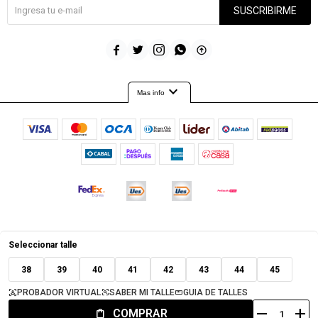
SUSCRIBIRME





expand_more
Mas info
© Copyright 2026 / Timeout
Seleccionar talle
38
39
40
41
42
43
44
45
PROBADOR VIRTUAL
SABER MI TALLE
GUIA DE TALLES
remove
add
COMPRAR